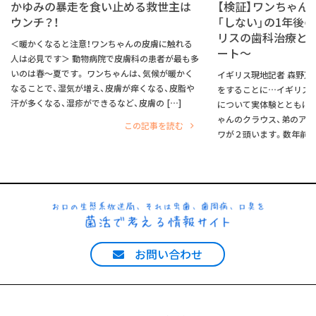
かゆみの暴走を食い止める救世主は
【検証】ワンちゃん
ウンチ？！
「しない」の1年後
リスの歯科治療と
＜暖かくなると注意！ワンちゃんの皮膚に触れる
ート～
人は必見です＞ 動物病院で皮膚科の患者が最も多
いのは春～夏です。 ワンちゃんは、気候が暖かく
イギリス現地記者 森野万
なることで、湿気が増え、皮膚が痒くなる、皮脂や
をすることに…イギリス
汗が多くなる、湿疹ができるなど、皮膚の […]
について実体験とともにご
ゃんのクラウス、弟のア
この記事を読む
ワが２頭います。数年前に
お問い合わせ