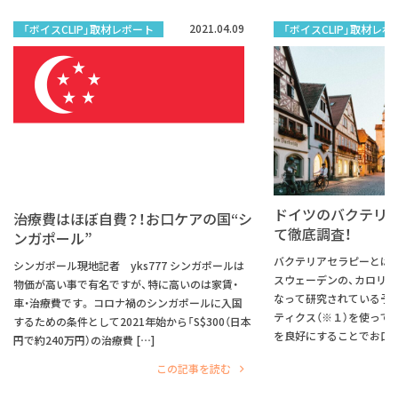
2021.04.09
「ボイスCLIP」取材レポート
「ボイスCLIP」取材レポ
ドイツのバクテリ
治療費はほぼ自費？！お口ケアの国“シ
て徹底調査！
ンガポール”
バクテリアセラピーとは？
シンガポール現地記者 yks777 シンガポールは
スウェーデンの、カロリ
物価が高い事で有名ですが、特に高いのは家賃・
なって研究されている予
車・治療費です。 コロナ禍のシンガポールに入国
ティクス（※１）を使って
するための条件として2021年始から「S$300（日本
を良好にすることでお口の
円で約240万円）の治療費 […]
この記事を読む