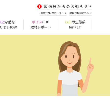
放送局からのお知らせ
運営会社、サポーター
取材依頼はこちら
身近
な菌を
ボイス
CLIP
お口
の生態系
りまSHOW
取材レポート
for PET