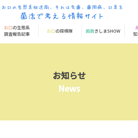
お口
の生態系
お口
の探検隊
歯磨
きしまSHOW
調査報告記事
知
お知らせ
News